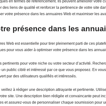
ques en termes de référencement. Ils peuvent améliorer votre 
er des liens de qualité et renforcer la pertinence de votre site d
ser votre présence dans les annuaires Web et maximiser les avan
tre présence dans les annua
res Web est essentielle pour tirer pleinement parti de ces plat
ques pour vous aider à optimiser votre présence dans les annua
res pertinents pour votre niche ou votre secteur d’activité. Rech
e un public ciblé et intéressé par ce que vous proposez. En vous
t par des utilisateurs qualifiés et intéressés.
eillez à rédiger une description attrayante et pertinente. Utilis
re site. Une description bien rédigée et convaincante peut inciter
iques et assurez-vous de personnaliser chaque soumission pour un