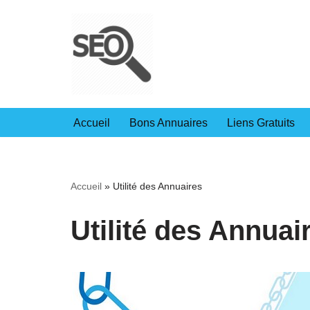
Aller
au
contenu
Accueil
Bons Annuaires
Liens Gratuits
Accueil
»
Utilité des Annuaires
Utilité des Annuai